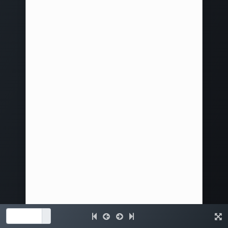
Somos un equipo de personas apasionadas
cuyo objetivo es mejorar la vida de todos.
Inicio
Contáctenos
Servicio técnico
+595 21 908 555
info@sumi.com.py
Copyright © Grupo Sumi 2024
Español (PY)
Con tecnología de
- El #1
Comercio
electrónico de código abierto