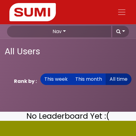
Nav
All Users
This week
This month
All time
Rank by :
No Leaderboard Yet :(